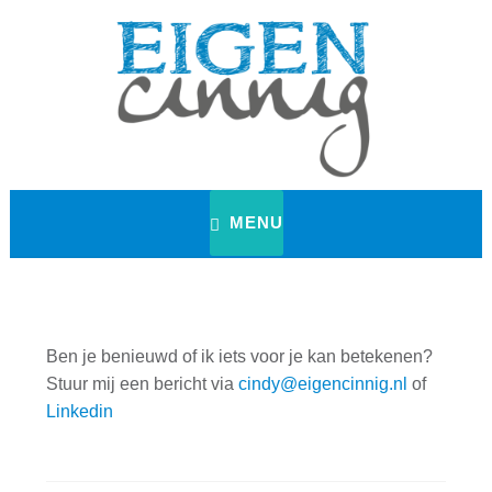
Naar
de
inhoud
springen
grafisch ontwerp | marketing & communicatie
eigencinnig
MENU
Ben je benieuwd of ik iets voor je kan betekenen?
Stuur mij een bericht via
cindy@eigencinnig.nl
of
Linkedin